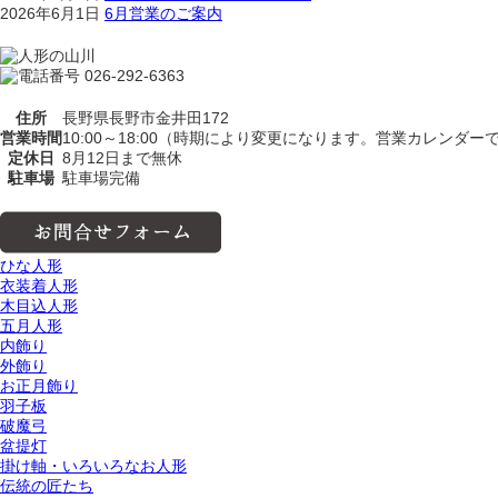
2026年6月1日
6月営業のご案内
住所
長野県長野市金井田172
営業時間
10:00～18:00（時期により変更になります。営業カレンダ
定休日
8月12日まで無休
駐車場
駐車場完備
ひな人形
衣装着人形
木目込人形
五月人形
内飾り
外飾り
お正月飾り
羽子板
破魔弓
盆提灯
掛け軸・いろいろなお人形
伝統の匠たち