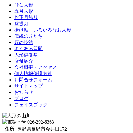
ひな人形
五月人形
お正月飾り
盆提灯
掛け軸・いろいろなお人形
伝統の匠たち
匠の技法
よくある質問
人形供養祭
店舗紹介
会社概要・アクセス
個人情報保護方針
お問合せフォーム
サイトマップ
お知らせ
ブログ
フェイスブック
住所
長野県長野市金井田172