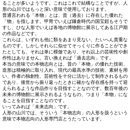
ることが多いようです。これはこれで結構なことですが、人
形の山川ではもっと深い意味で使用しております。
普通言われる「本物」とは、昔（過去）に存在した優れた
「物」を指します。甲冑でいえば鎌倉時代の国宝鎧もそうで
すし、ひな人形でいえば各地の博物館に展示してある江戸期
の作品などです。
これらは、いずれも他に類をあまり見ない、たいへん貴重な
ものです。しかしそれらに似せてそっくりに作ることができ
たとしても、それは単に模倣であり、それ以上の芸術性や創
作性はありません。言い換えれば「過去志向」です。
本当の意味での本物志向とは、
昔の「本物」の優れた技術、
造形は積極的に取り入れ、現代の最高水準の技術、素材を用
い、作者の独創性、芸術性を十分に活かして制作されるもの
であり、後世から振り返ったときに
確かな存在感を持って迎
えられるような作品作り
を目指すことなのです。数百年後の
未来の博物館に展示されるようなもの、つまり「本物」にな
ることを目指すことなのです。
いってみれば
「未来志向」
です。
人形の山川では、そういう
「本物志向」の人形を扱うという
意味で本物志向の人形専門店
とうたっています。