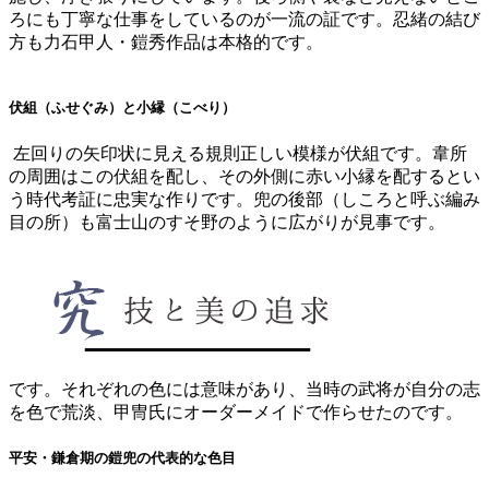
ろにも
丁寧な仕事をしているのが一流の証
です。忍緒の結び
方も力石甲人・鎧秀作品は本格的です。
伏組（ふせぐみ）と小縁（こべり）
左回りの矢印状に見える規則正しい模様が伏組です。韋所
の周囲はこの伏組を配し、その外側に赤い小縁を配するとい
う
時代考証に忠実な作り
です。兜の後部（しころと呼ぶ編み
目の所）も富士山のすそ野のように広がりが見事です。
です。それぞれの色には意味があり、
当時の武将が自分の志
を色で荒淡、甲冑氏にオーダーメイドで作らせた
のです。
平安・鎌倉期の鎧兜の代表的な色目