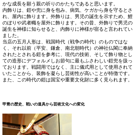
かな成長を願う親の祈りのかたち
であると思います。
内飾りは、鎧や兜に身を包み、病気、ケガから身を守る
とさ
れ、屋内に飾ります。
外飾りは、男児の誕生を示すため
、鯉
のぼりや武者幟を屋外に飾ります。その昔、外飾りで男児の
誕生を神様に知らせると、内飾りに神様が宿ると言われてい
ました。
当店の五月人形は、戦国時代（戦争の時代）のものではな
く、それ以前（平安、鎌倉、南北朝時代）の神社仏閣に奉納
されたとされる鎧を参考に、現代の技術、そして飾り物とし
ての造形にデフォルメしお節句に最もふさわしい鎧兜を扱っ
ております。戦闘用ではなく、主に儀式用として使用されて
いたことから、装飾を凝らし芸術性が高いことが特徴です。
また、この時代の鎧は国宝や重要文化財に多く見られます。
甲冑の歴史、戦いの道具から芸術文化への変化