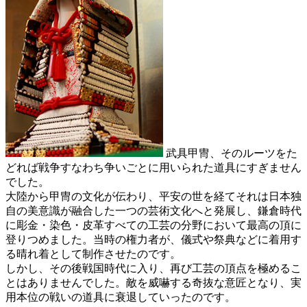
武具甲冑、そのルーツをた
どれば
戦争すなわち争いごとに用いられた道具
にすぎません
でした。
大陸から甲冑の文化が伝わり、平安の世を経てそれは日本独
自の美意識が融合した一つの芸術文化へと発展し、鎌倉時代
に彫金・染色・皮革すべての工芸の分野において
最高の頂に
登りつめました
。当時の権力者が、儀式や祭典などに着用す
る晴れ着として制作させたのです。
しかし、その後戦国時代に入り、再び工芸の頂点を極めるこ
とはありませんでした。敵を威嚇する奇抜な意匠となり、実
用本位の戦いの道具に衰退していったのです。