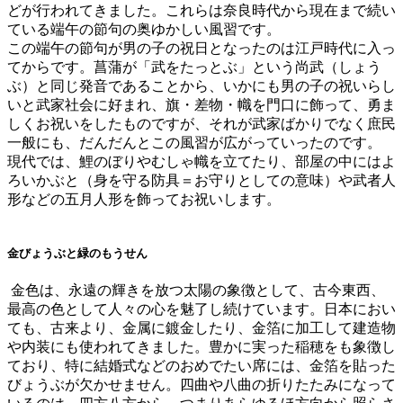
どが行われてきました。これらは奈良時代から現在まで続い
ている端午の節句の奥ゆかしい風習です。
この
端午の節句が男の子の祝日となったのは江戸時代に入っ
てから
です。菖蒲が「武をたっとぶ」という尚武（しょう
ぶ）と同じ発音であることから、いかにも男の子の祝いらし
いと武家社会に好まれ、旗・差物・幟を門口に飾って、勇ま
しくお祝いをしたものですが、それが武家ばかりでなく庶民
一般にも、だんだんとこの風習が広がっていったのです。
現代では、
鯉のぼりやむしゃ幟を立てたり、部屋の中にはよ
ろいかぶと（身を守る防具＝お守りとしての意味）や武者人
形などの五月人形を飾ってお祝い
します。
金びょうぶと緑のもうせん
金色は、永遠の輝きを放つ太陽の象徴として、古今東西、
最高の色として人々の心を魅了
し続けています。日本におい
ても、古来より、金属に鍍金したり、金箔に加工して建造物
や内装にも使われてきました。豊かに実った稲穂をも象徴し
ており、特に結婚式などのおめでたい席には、金箔を貼った
びょうぶが欠かせません。四曲や八曲の折りたたみになって