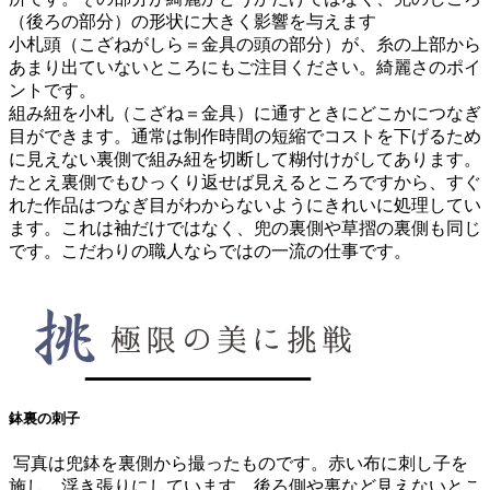
（後ろの部分）の形状に大きく影響を与えます
小札頭（こざねがしら＝金具の頭の部分）が、糸の上部から
あまり出ていないところにもご注目ください。綺麗さのポイ
ントです。
組み紐を小札（こざね＝金具）に通すときにどこかにつなぎ
目ができます。通常は制作時間の短縮でコストを下げるため
に見えない裏側で組み紐を切断して糊付けがしてあります。
たとえ裏側でもひっくり返せば見えるところですから、
すぐ
れた作品はつなぎ目がわからないようにきれいに処理
してい
ます。これは袖だけではなく、兜の裏側や草摺の裏側も同じ
です。こだわりの職人ならではの一流の仕事です。
鉢裏の刺子
写真は兜鉢を裏側から撮ったものです。赤い布に刺し子を
施し、浮き張りにしています。後ろ側や裏など見えないとこ