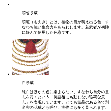
萌葱糸威
萌葱（もえぎ）とは、植物の目が萌え出る色、す
なわち
強い生命力
をあらわします。若武者が初陣
に好んで使用した色彩です。
白糸威
純白はほかの色に染まらない、すなわち
自分の意
志を貫く
という「何語後にも動じない強靭な意
志」を表現しています。とても気品のある色で
別
名卯の花威
とも呼び、実物にも多く見られます。