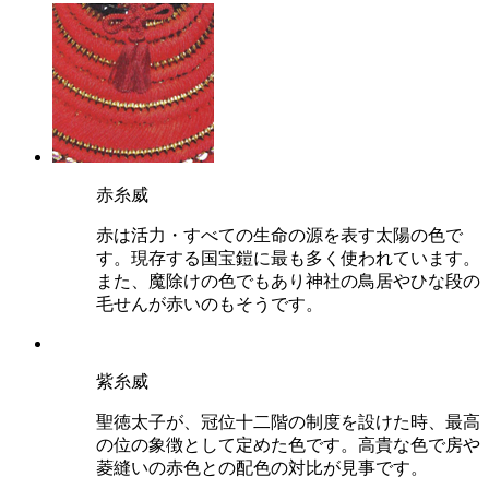
赤糸威
赤は活力・すべての生命の源を表す太陽の色で
す。現存する国宝鎧に最も多く使われています。
また、
魔除けの色
でもあり神社の鳥居やひな段の
毛せんが赤いのもそうです。
紫糸威
聖徳太子が、冠位十二階の制度を設けた時、
最高
の位の象徴として定めた色
です。高貴な色で房や
菱縫いの赤色との配色の対比が見事です。