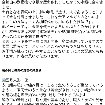
金鉱山の副産物で水銀が産出されましたがその水銀に金を含
ませ、
土台となる青銅の上に胴の刷毛で塗り、火であぶることによ
って金を付着させました。これを金アマルガム方といいま
す。この方法は古く古墳時代から用いられた技法です。
他メーカーでは、金箔を使ったよろいかぶともみかけます
が、本来金箔は木材（建築物等）や紙(屏風等)など金属以外
のものに金色を施す技法です。
金具はメッキをする前に切断面を丁寧に研磨していますので
表面は滑らかで、とがったところやざらつきはありません。
お子様が触ってけがをすることがないようにとの配慮でもあ
ります。作者の思いが伝わります。
編み目と裏側の処理の綺麗さ
糸（組み紐）の編み目は、まるで魚のうろこが重なっている
ように、隣同士の糸の重なり具合がきれいです。幅が約1㎝
の組み紐を直径約3㎜の穴に通して仕上げてみます。
編み目の綺麗さは、鎧や兜の基本であり、職人の技術の見せ
所
です。その部分が綺麗かどうかだけではなく、兜のしころ