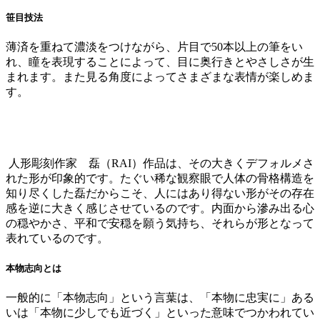
笹目技法
薄済を重ねて濃淡をつけながら、片目で50本以上の筆をい
れ、瞳を表現することによって、目に奥行きとやさしさが生
まれます。また見る角度によってさまざまな表情が楽しめま
す。
人形彫刻作家 磊（RAI）作品は、その大きく
デフォルメさ
れた形が印象的
です。たぐい稀な観察眼で人体の骨格構造を
知り尽くした磊だからこそ、人にはあり得ない形がその存在
感を逆に大きく感じさせているのです。内面から滲み出る心
の穏やかさ、平和で安穏を願う気持ち、それらが形となって
表れているのです。
本物志向とは
一般的に「本物志向」という言葉は、「本物に忠実に」ある
いは「本物に少しでも近づく」といった意味でつかわれてい