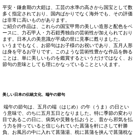
平安・鎌倉期の大鎧は、工芸の水準の高さから国宝として数
多く指定されており、国内ばかりでなく海外でも、その評価
は非常に高いものがあります。
ご紹介の作品は、これらの国宝甲冑の
美しい造形と配色をベ
ースに、力石甲人・力石鎧秀独自の芸術性が加えられており
ます
。日本人の美意識が平成の世に見事に甦りました。
いうまでもなく、お節句はお子様のお祝いであり、五月人形
は身を守るお守りです。このような芸術性豊かな作品を飾る
ことは、単に美しいものを鑑賞するというだけではなく、
お
節句の意味としても理にかなっている
ことといえます。
美しい日本の伝統文化、端午の節句
端午の節句は、
五月の端（はじめ）の午（うま）の日とい
う意味
で、のちに五月五日となりました。特に季節の変わり
目であるこの日に、病気や災難を払おうと、昔から邪気を払
う力を持っていると信じられていた菖蒲を軒にさして軒勝
負、お風呂の中に入れて菖蒲湯、枕に菖蒲を挟んで菖蒲枕な