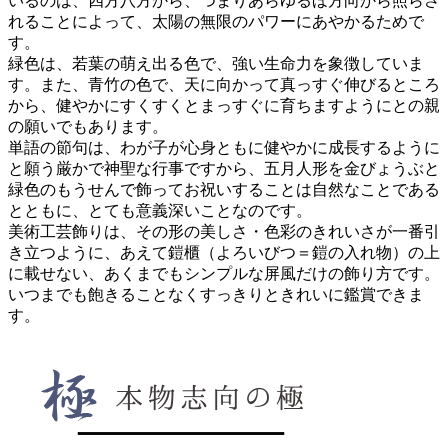
いるのは、四方八方から、つまりあらゆるほ方向から照らさ
れることによって、太陽の無限のパワーにあやかるためで
す。
緑色は、
若葉の萌え出る色で、強い生命力を象徴
していま
す。また、青竹の色で、天に向かって真っすぐ伸びるところ
から、
健やかにすくすくとまっすぐに育ちますようにとの親
の願い
でもあります。
単語の節句は、
わが子が心身ともに健やかに成長するように
と願う厳かで神聖な行事
ですから、五月人形を金びょうぶと
緑色のもうせんで飾ってお祝いすることは自然なことである
とともに、とても意義深いことなのです。
美術工芸飾りは、その形の美しさ・色彩のきれいさが一番引
き立つように、あえて鎧櫃（よろいびつ＝鎧の入れ物）の上
に載せない、あくまでもシンプルな屏風だけの飾り方です。
いつまでも飽きることなくすっきりときれいに鑑賞できま
す。