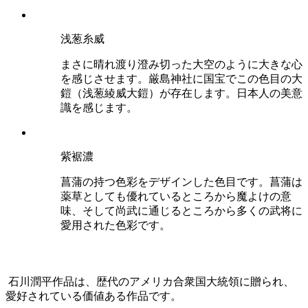
浅葱糸威
まさに
晴れ渡り澄み切った大空のように大きな心
を感じさせます。厳島神社に国宝でこの色目の大
鎧（浅葱綾威大鎧）が存在します。日本人の美意
識を感じます。
紫裾濃
菖蒲の持つ色彩をデザインした色目です。菖蒲は
薬草としても優れているところから
魔よけの意
味、そして尚武に通じるところから多くの武将に
愛用された色彩
です。
石川潤平作品は、歴代のアメリカ合衆国大統領に贈られ、
愛好されている価値ある作品
です。