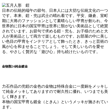
日本の伝統的端午の節句、日本人には大切な伝統文化の一つ
です。本来、鎧・兜は武士の晴れ着です。平安、鎌倉、室町
期に大将のファッションとして素晴らしい甲冑が創られ、今
世界的に日本の国宝甲冑は世界に類がない美術品として絶賛
されています。お節句で求める鎧・兜も、お子様のためと大
人が美術品として両方で楽しむものです。お部屋の中に美し
い色目の甲冑をインテリアとして飾ったとき、きっと芸術の
風が心を和ませることでしょう。そして美しいものを愛せ
る、やさしく贅沢な「遊び心」持ち続けたいものです。
金物類24純金鍍金
力石作品の兜鎧の金色の金物は
特殊合金に一度銅をメッキし
て純金メッキしてありますので耐久性に優れ、いつまでも美
しく輝きます
。
本物の国宝甲冑も鍍金（ときん）というメッキが施されてい
ます。