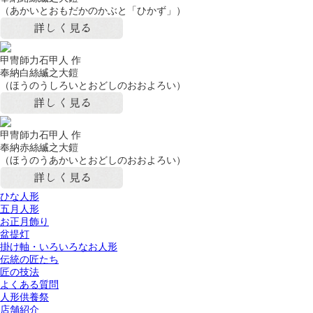
（あかいとおもだかのかぶと「ひかず」）
甲冑師力石甲人 作
奉納白絲縅之大鎧
（ほうのうしろいとおどしのおおよろい）
甲冑師力石甲人 作
奉納赤絲縅之大鎧
（ほうのうあかいとおどしのおおよろい）
ひな人形
五月人形
お正月飾り
盆提灯
掛け軸・いろいろなお人形
伝統の匠たち
匠の技法
よくある質問
人形供養祭
店舗紹介