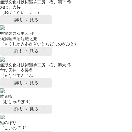
無形文化財技術継承工房 石川潤平 作
おぼこ大将
（おぼこたいしょう）
甲冑師力石甲人 作
菊獅噛浅葱絲縅之兜
（きくしかみあさぎいとおどしのかぶと）
無形文化財技術継承工房 石川泰大 作
学び天神 衣装着
（まなびてんじん）
武者幟
（むしゃのぼり）
鯉のぼり
（こいのぼり）