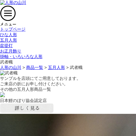
トップページ
ひな人形
五月人形
盆提灯
お正月飾り
掛軸・いろいろな人形
武者幟
人形の山川
>
商品一覧
>
五月人形
> 武者幟
サンプルを店頭にてご用意しております。
ご来店の折にお申し付けください。
その他の五月人形商品一覧
日本鯉のぼり協会認定店