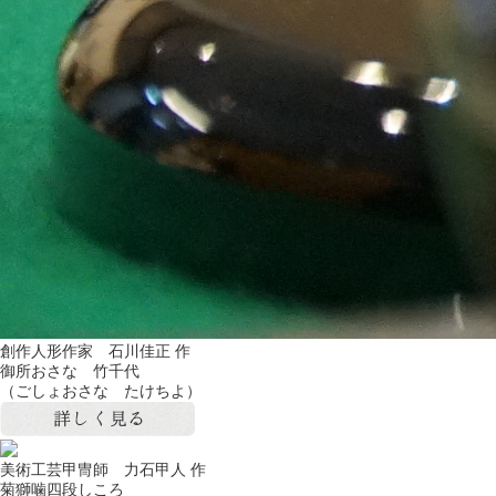
創作人形作家 石川佳正 作
御所おさな 竹千代
（ごしょおさな たけちよ）
美術工芸甲冑師 力石甲人 作
菊獅噛四段しころ