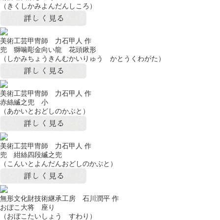
（きくしかみよんだんしころ）
美術工芸甲冑師 力石甲人 作
兜 獅噛彫金向い龍 花頭鍬形
（しかみちょうきんむかいりゅう かとうくわがた）
美術工芸甲冑師 力石甲人 作
赤絲縅之兜 小
（あかいとおどしのかぶと）
美術工芸甲冑師 力石甲人 作
兜 紺絲四段縅之兜
（こんいとよんだんおどしのかぶと）
無形文化財技術継承工房 石川潤平 作
おぼこ大将 座り
（おぼこたいしょう すわり）