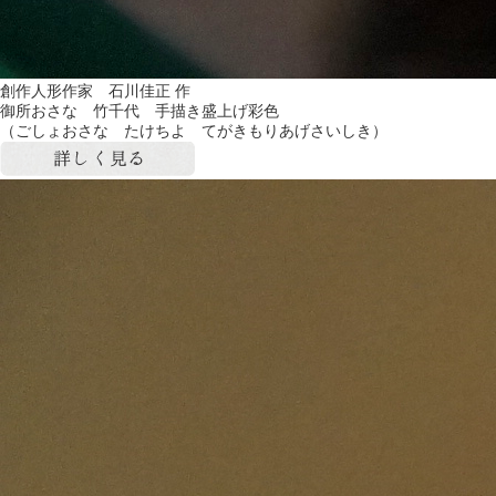
創作人形作家 石川佳正 作
御所おさな 竹千代 手描き盛上げ彩色
（ごしょおさな たけちよ てがきもりあげさいしき）