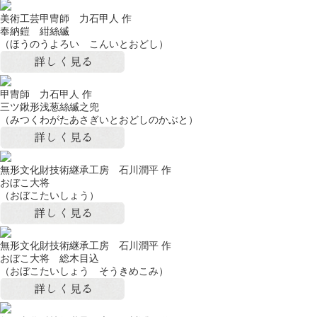
美術工芸甲冑師 力石甲人 作
奉納鎧 紺絲縅
（ほうのうよろい こんいとおどし）
甲冑師 力石甲人 作
三ツ鍬形浅葱絲縅之兜
（みつくわがたあさぎいとおどしのかぶと）
無形文化財技術継承工房 石川潤平 作
おぼこ大将
（おぼこたいしょう）
無形文化財技術継承工房 石川潤平 作
おぼこ大将 総木目込
（おぼこたいしょう そうきめこみ）