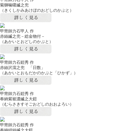
菊獅噛曙縅之兜
（きくしかみあけぼのおどしのかぶと）
甲冑師力石甲人 作
赤絲縅之兜－総金物付－
（あかいとおどしのかぶと）
甲冑師力石鎧秀 作
赤絲沢瀉之兜 「日数」
（あかいとおもだかのかぶと「ひかず」）
甲冑師力石鎧秀 作
奉納紫裾濃縅之大鎧
（むらさきすそごおどしのおおよろい）
甲冑師力石鎧秀 作
奉納紺絲縅之大鎧