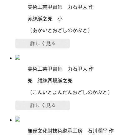
美術工芸甲冑師 力石甲人 作
赤絲縅之兜 小
（あかいとおどしのかぶと）
美術工芸甲冑師 力石甲人 作
兜 紺絲四段縅之兜
（こんいとよんだんおどしのかぶと）
無形文化財技術継承工房 石川潤平 作