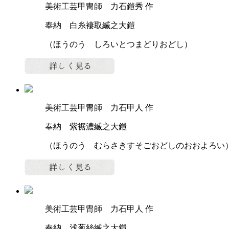
美術工芸甲冑師 力石鎧秀 作
奉納 白糸褄取縅之大鎧
（ほうのう しろいとつまどりおどし）
美術工芸甲冑師 力石甲人 作
奉納 紫裾濃縅之大鎧
（ほうのう むらさきすそごおどしのおおよろい
美術工芸甲冑師 力石甲人 作
奉納 浅葱絲縅之大鎧