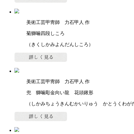
美術工芸甲冑師 力石甲人 作
菊獅噛四段しころ
（きくしかみよんだんしころ）
美術工芸甲冑師 力石甲人 作
兜 獅噛彫金向い龍 花頭鍬形
（しかみちょうきんむかいりゅう かとうくわが