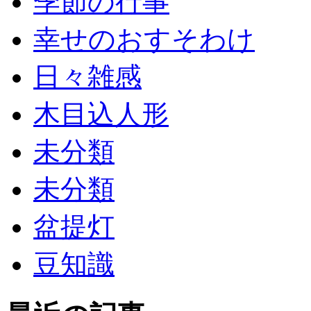
季節の行事
幸せのおすそわけ
日々雑感
木目込人形
未分類
未分類
盆提灯
豆知識